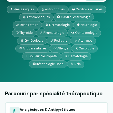
💊 Analgésiques
🧬 Antibiotiques
❤️ Cardiovasculaires
🩸 Antidiabétiques
🏥 Gastro-entérologie
🫁 Respiratoire
🧴 Dermatologie
🧠 Neurologie
🦋 Thyroïde
🦴 Rhumatologie
👁️ Ophtalmologie
🌸 Gynécologie
👶 Pédiatrie
✨ Vitamines
🦠 Antiparasitaires
🌿 Allergie
🎗️ Oncologie
⚡ Douleur Neuropathi
💉 Hématologie
🏥 Infectiologie Hosp
🫘 Rein
Parcourir par spécialité thérapeutique
Analgésiques & Antipyrétiques
💊