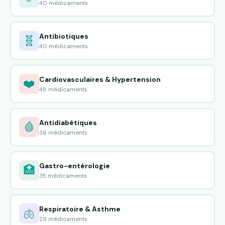
40 médicaments
Antibiotiques
🧬
40 médicaments
Cardiovasculaires & Hypertension
❤️
48 médicaments
Antidiabétiques
🩸
36 médicaments
Gastro-entérologie
🏥
35 médicaments
Respiratoire & Asthme
🫁
29 médicaments